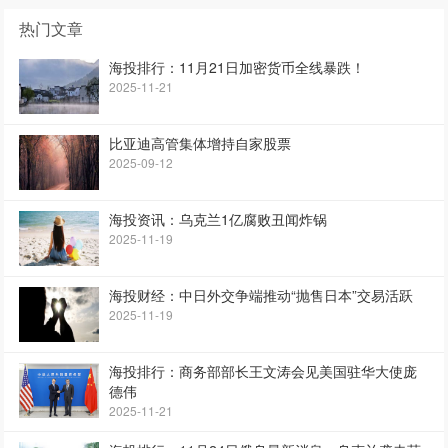
热门文章
海投排行：11月21日加密货币全线暴跌！
2025-11-21
比亚迪高管集体增持自家股票
2025-09-12
海投资讯：乌克兰1亿腐败丑闻炸锅
2025-11-19
海投财经：中日外交争端推动“抛售日本”交易活跃
2025-11-19
海投排行：商务部部长王文涛会见美国驻华大使庞
德伟
2025-11-21