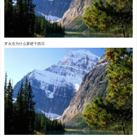
罗永浩为什么要硬干西贝