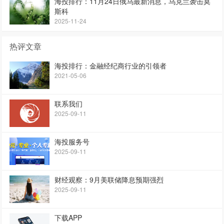
海投排行：11月24日俄乌最新消息，乌克兰袭击莫
斯科
2025-11-24
热评文章
海投排行：金融经纪商行业的引领者
2021-05-06
联系我们
2025-09-11
海投服务号
2025-09-11
财经观察：9月美联储降息预期强烈
2025-09-11
下载APP