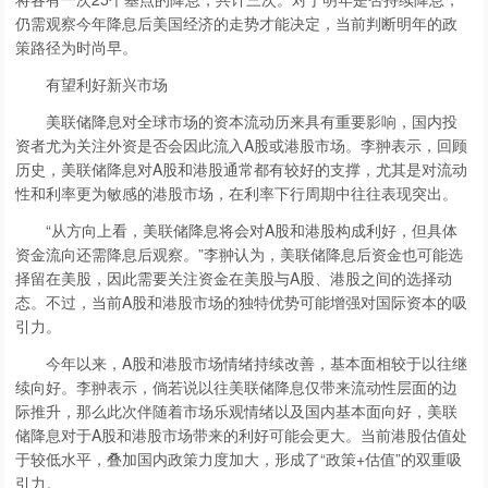
仍需观察今年降息后美国经济的走势才能决定，当前判断明年的政
策路径为时尚早。
有望利好新兴市场
美联储降息对全球市场的资本流动历来具有重要影响，国内投
资者尤为关注外资是否会因此流入A股或港股市场。李翀表示，回顾
历史，美联储降息对A股和港股通常都有较好的支撑，尤其是对流动
性和利率更为敏感的港股市场，在利率下行周期中往往表现突出。
“从方向上看，美联储降息将会对A股和港股构成利好，但具体
资金流向还需降息后观察。”李翀认为，美联储降息后资金也可能选
择留在美股，因此需要关注资金在美股与A股、港股之间的选择动
态。不过，当前A股和港股市场的独特优势可能增强对国际资本的吸
引力。
今年以来，A股和港股市场情绪持续改善，基本面相较于以往继
续向好。李翀表示，倘若说以往美联储降息仅带来流动性层面的边
际推升，那么此次伴随着市场乐观情绪以及国内基本面向好，美联
储降息对于A股和港股市场带来的利好可能会更大。当前港股估值处
于较低水平，叠加国内政策力度加大，形成了“政策+估值”的双重吸
引力。