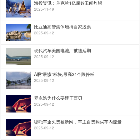
海投资讯：乌克兰1亿腐败丑闻炸锅
2025-11-19
比亚迪高管集体增持自家股票
2025-09-12
现代汽车美国电池厂被迫延期
2025-09-12
A股“最惨”板块,最高24个跌停板!
2025-09-12
罗永浩为什么要硬干西贝
2025-09-12
哪吒车企欠费被断网，车主自费购买车内流量
2025-09-12