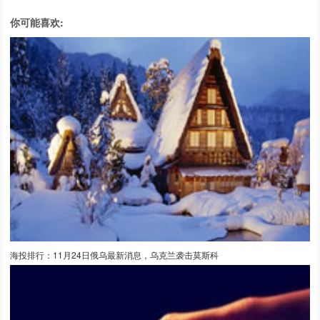
你可能喜欢:
海投排行：11月24日俄乌最新消息，乌克兰袭击莫斯科