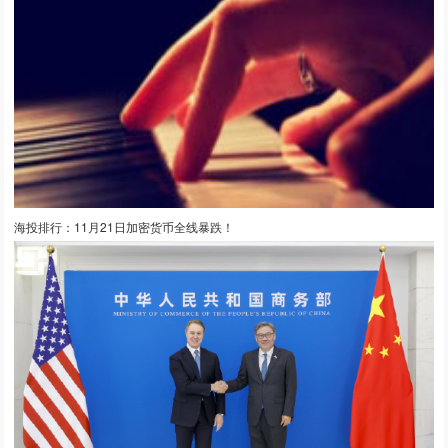
海投排行：11月21日加密货币全线暴跌！