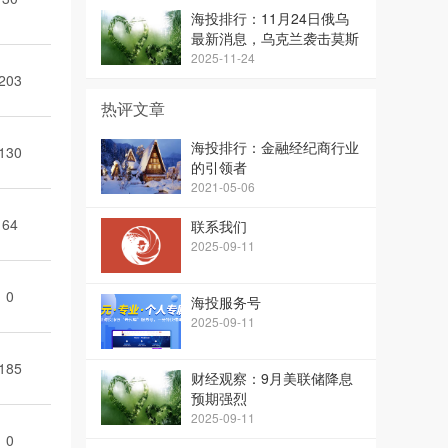
海投排行：11月24日俄乌
最新消息，乌克兰袭击莫斯
科
2025-11-24
203
热评文章
海投排行：金融经纪商行业
130
的引领者
2021-05-06
64
联系我们
2025-09-11
0
海投服务号
2025-09-11
185
财经观察：9月美联储降息
预期强烈
2025-09-11
0