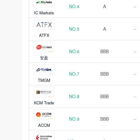
NO.4
A
-
IC Markets
NO.5
A
-
ATFX
NO.6
BBB
-
安盈
NO.7
BBB
-
TMGM
NO.8
BBB
-
KCM Trade
NO.9
BBB
-
ACCM