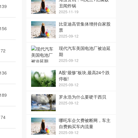
丑闻炸锅
139
2025-11-19
比亚迪高管集体增持自家股
156
票
2025-09-12
现代汽车美国电池厂被迫延
72
期
2025-09-12
A股“最惨”板块,最高24个跌
136
停板!
2025-09-12
189
罗永浩为什么要硬干西贝
2025-09-12
74
哪吒车企欠费被断网，车主
自费购买车内流量
2025-09-12