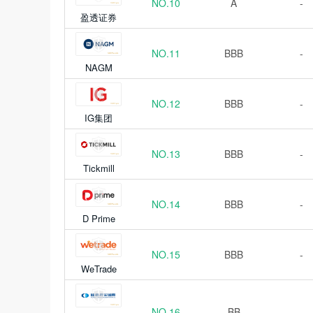
NO.10
A
-
盈透证券
NO.11
BBB
-
NAGM
NO.12
BBB
-
IG集团
NO.13
BBB
-
Tickmill
NO.14
BBB
-
D Prime
NO.15
BBB
-
WeTrade
NO.16
BB
-