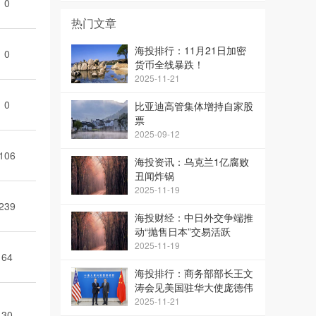
0
热门文章
海投排行：11月21日加密
0
货币全线暴跌！
2025-11-21
0
比亚迪高管集体增持自家股
票
2025-09-12
106
海投资讯：乌克兰1亿腐败
丑闻炸锅
2025-11-19
239
海投财经：中日外交争端推
动“抛售日本”交易活跃
2025-11-19
64
海投排行：商务部部长王文
涛会见美国驻华大使庞德伟
2025-11-21
30