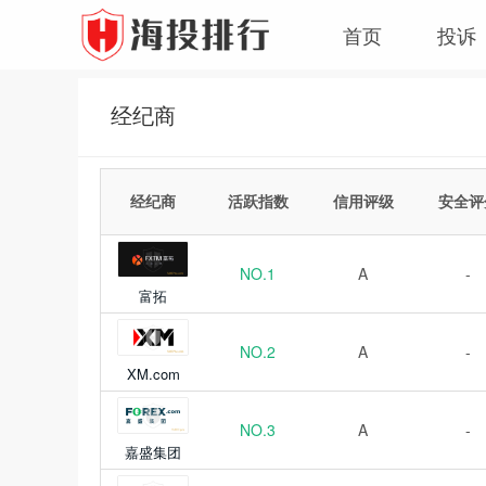
首页
投诉
经纪商
经纪商
活跃指数
信用评级
安全评
NO.1
A
-
富拓
NO.2
A
-
XM.com
NO.3
A
-
嘉盛集团