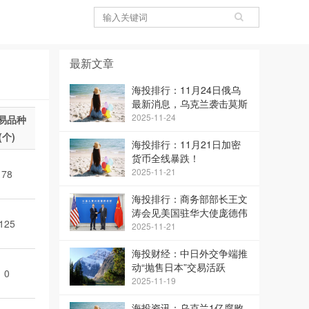
最新文章
海投排行：11月24日俄乌
最新消息，乌克兰袭击莫斯
科
2025-11-24
易品种
(个)
海投排行：11月21日加密
货币全线暴跌！
2025-11-21
78
海投排行：商务部部长王文
涛会见美国驻华大使庞德伟
125
2025-11-21
海投财经：中日外交争端推
动“抛售日本”交易活跃
0
2025-11-19
海投资讯：乌克兰1亿腐败