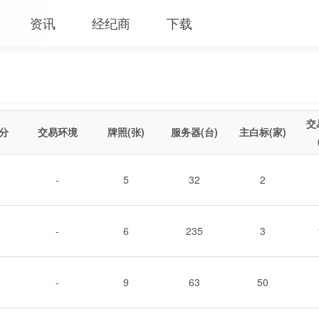
资讯
经纪商
下载
交
分
交易环境
牌照(张)
服务器(台)
主白标(家)
-
5
32
2
-
6
235
3
-
9
63
50